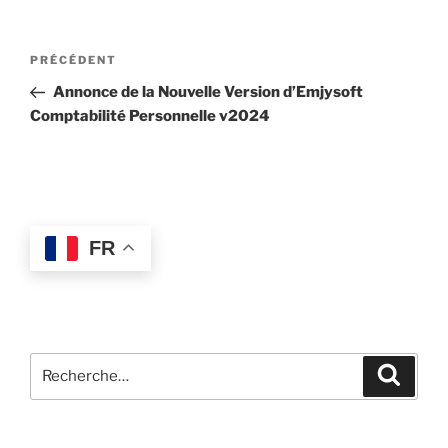
Navigation
Article
PRÉCÉDENT
de
précédent
Annonce de la Nouvelle Version d’Emjysoft
l’article
Comptabilité Personnelle v2024
FR
Recherche
Recher
pour
: