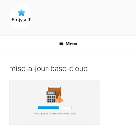
Aller
au
contenu
principal
CRÉATEUR DE LOGICIELS !
Menu
mise-a-jour-base-cloud