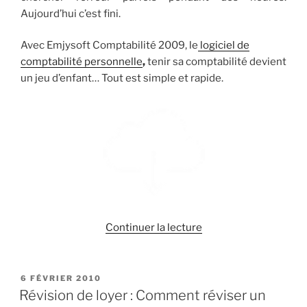
Aujourd’hui c’est fini.
Avec Emjysoft Comptabilité 2009, le
logiciel de
comptabilité personnelle
,
tenir sa comptabilité devient
un jeu d’enfant… Tout est simple et rapide.
de
Continuer la lecture
« Logiciel
pour
gérer
PUBLIÉ
6 FÉVRIER 2010
LE
ses
Révision de loyer : Comment réviser un