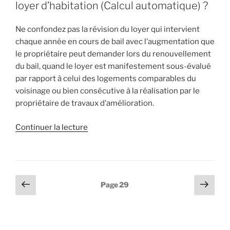
comptes »
loyer d’habitation (Calcul automatique) ?
Ne confondez pas la révision du loyer qui intervient
chaque année en cours de bail avec l’augmentation que
le propriétaire peut demander lors du renouvellement
du bail, quand le loyer est manifestement sous-évalué
par rapport à celui des logements comparables du
voisinage ou bien consécutive à la réalisation par le
propriétaire de travaux d’amélioration.
de
Continuer la lecture
« Révision
de
loyer
:
Pagination
Page
Page
Page
29
Comment
précédente
suiv
des
réviser
publications
un
loyer