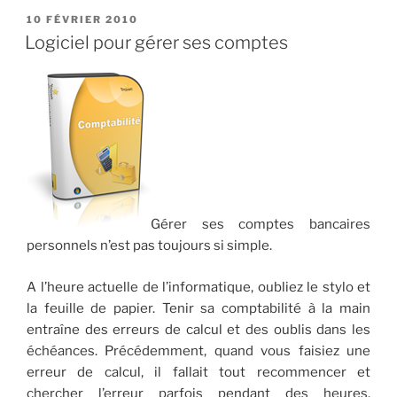
Spam
PUBLIÉ
10 FÉVRIER 2010
LE
2010
Logiciel pour gérer ses comptes
:
Comment
supprimer
le
Spam
en
toute
simplicité. »
Gérer ses comptes bancaires
personnels n’est pas toujours si simple.
A l’heure actuelle de l’informatique, oubliez le stylo et
la feuille de papier. Tenir sa comptabilité à la main
entraîne des erreurs de calcul et des oublis dans les
échéances. Précédemment, quand vous faisiez une
erreur de calcul, il fallait tout recommencer et
chercher l’erreur parfois pendant des heures.