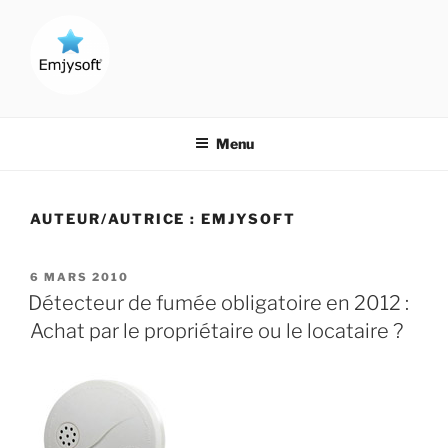
Aller
au
contenu
principal
CRÉATEUR DE LOGICIELS !
Menu
AUTEUR/AUTRICE :
EMJYSOFT
PUBLIÉ
6 MARS 2010
LE
Détecteur de fumée obligatoire en 2012 :
Achat par le propriétaire ou le locataire ?