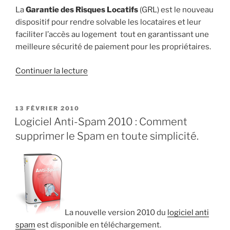
La
Garantie des Risques Locatifs
(GRL) est le nouveau
dispositif pour rendre solvable les locataires et leur
faciliter l’accès au logement tout en garantissant une
meilleure sécurité de paiement pour les propriétaires.
de
Continuer la lecture
« Informations
sur
la
PUBLIÉ
13 FÉVRIER 2010
LE
Garantie
Logiciel Anti-Spam 2010 : Comment
des
supprimer le Spam en toute simplicité.
Risques
Locatifs
(GRL) »
La nouvelle version 2010 du
logiciel anti
spam
est disponible en téléchargement.