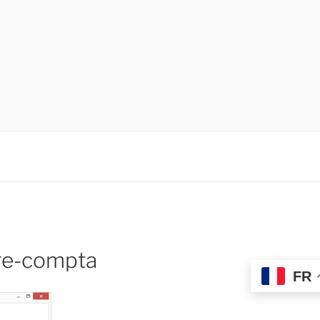
DE LOGICIELS !
re-compta
FR