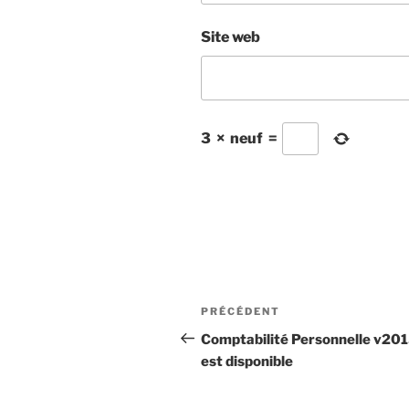
Site web
3
×
neuf
=
Navigation
Article
PRÉCÉDENT
de
précédent
Comptabilité Personnelle v20
est disponible
l’article