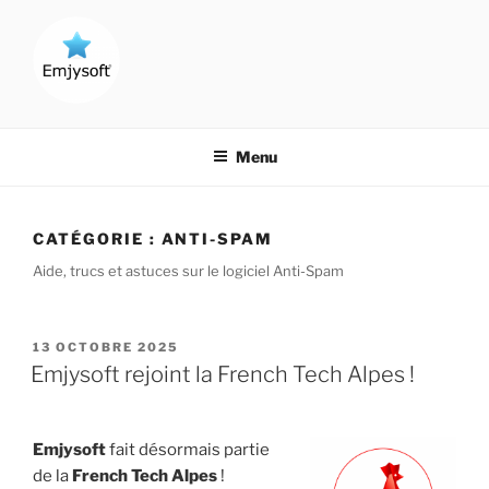
Aller
au
contenu
principal
CRÉATEUR DE LOGICIELS !
Menu
CATÉGORIE :
ANTI-SPAM
Aide, trucs et astuces sur le logiciel Anti-Spam
PUBLIÉ
13 OCTOBRE 2025
LE
Emjysoft rejoint la French Tech Alpes !
Emjysoft
fait désormais partie
de la
French Tech Alpes
!