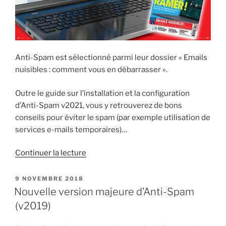
Anti-Spam est sélectionné parmi leur dossier « Emails
nuisibles : comment vous en débarrasser ».
Outre le guide sur l’installation et la configuration
d’Anti-Spam v2021, vous y retrouverez de bons
conseils pour éviter le spam (par exemple utilisation de
services e-mails temporaires)…
de
Continuer la lecture
« Anti-
Spam
PUBLIÉ
9 NOVEMBRE 2018
LE
v2021
Nouvelle version majeure d’Anti-Spam
sélectionné
(v2019)
par
Windows