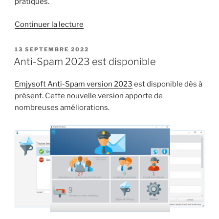
pratiques.
de
Continuer la lecture
« Emjysoft
passe
PUBLIÉ
13 SEPTEMBRE 2022
LE
à
Anti-Spam 2023 est disponible
l’Unicode
:
Emjysoft Anti-Spam version 2023
est disponible dès à
Une
présent. Cette nouvelle version apporte de
avancée
nombreuses améliorations.
technique
majeure »