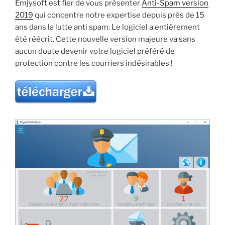
Emjysoft est fier de vous présenter
Anti-Spam version
&
2019
qui concentre notre expertise depuis près de 15
Internet
ans dans la lutte anti spam. Le logiciel a entièrement
Pratique
été réécrit. Cette nouvelle version majeure va sans
n°109 »
aucun doute devenir votre logiciel préféré de
protection contre les courriers indésirables !