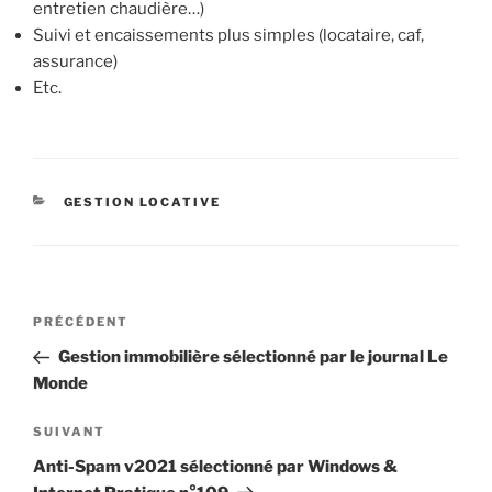
entretien chaudière…)
Suivi et encaissements plus simples (locataire, caf,
assurance)
Etc.
CATÉGORIES
GESTION LOCATIVE
Navigation
Article
PRÉCÉDENT
de
précédent
Gestion immobilière sélectionné par le journal Le
l’article
Monde
Article
SUIVANT
suivant
Anti-Spam v2021 sélectionné par Windows &