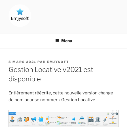
Aller
au
contenu
principal
CRÉATEUR DE LOGICIELS !
Menu
PUBLIÉ
5 MARS 2021
PAR
EMJYSOFT
LE
Gestion Locative v2021 est
disponible
Entièrement réécrite, cette nouvelle version change
de nom pour se nommer «
Gestion Locative