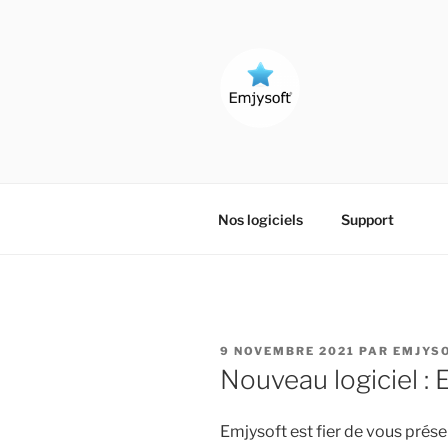
Aller
au
contenu
principal
CRÉATEUR 
Nos logiciels
Support
PUBLIÉ
9 NOVEMBRE 2021
PAR
EMJYS
LE
Nouveau logiciel :
Emjysoft est fier de vous prés