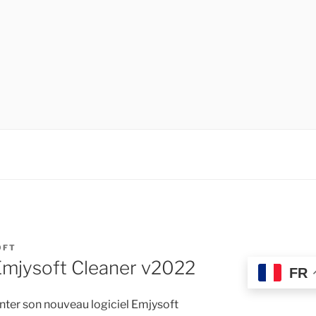
DE LOGICIELS !
OFT
 Emjysoft Cleaner v2022
FR
enter son nouveau logiciel Emjysoft